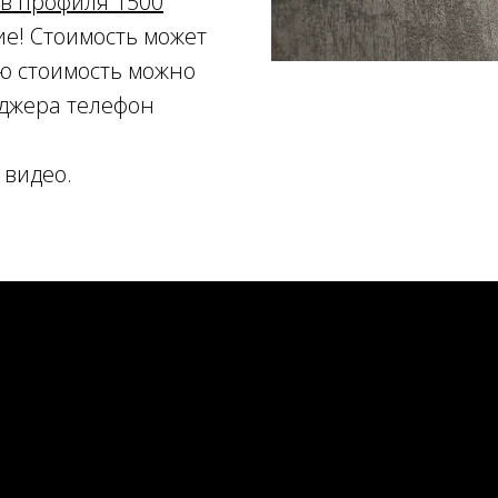
ов профиля 1500
е! Стоимость может
ю стоимость можно
еджера телефон
 видео.