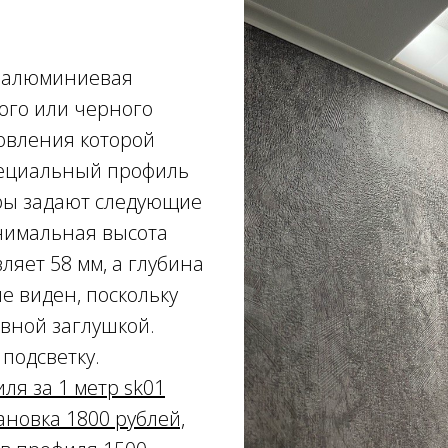
 алюминиевая
ого или черного
товления которой
пециальный профиль
еры задают следующие
нимальная высота
ляет 58 мм, а глубина
не виден, поскольку
вной заглушкой.
подсветку.
ля за 1 метр sk01
ановка 1800 рублей,