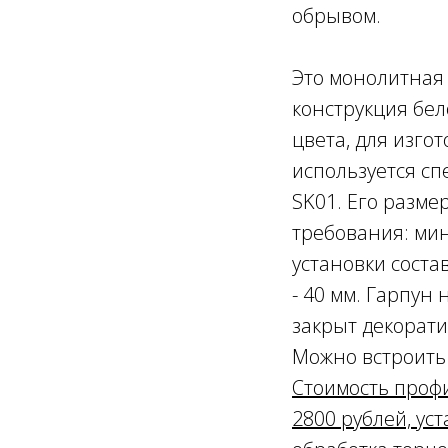
обрывом.
Это монолитная
конструкция бел
цвета, для изго
используется с
SK01. Его разм
требования: ми
установки состав
- 40 мм. Гарпун 
закрыт декорати
Можно встроить 
Стоимость профи
2800 рублей, уст