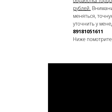
обработка торц
рублей.
Внимани
меняться, точну
уточнить у мен
89181051611
Ниже помотрите