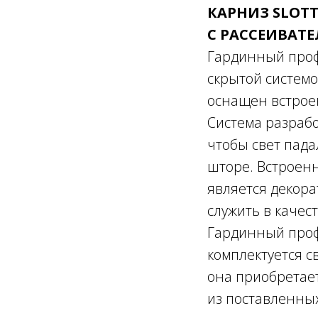
КАРНИЗ SLOTT
С РАССЕИВАТ
Гардинный проф
скрытой систем
оснащен встрое
Система разрабо
чтобы свет пада
шторе. Встроен
является декор
служить в качес
Гардинный про
комплектуется с
она приобретает
из поставленных