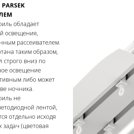
 PARSEK
ЕЛЕМ
иль обладает
ой освещения,
нным рассеивателем.
тана таким образом,
л строго вниз по
ное освещение
ативным либо может
тве ночника.
филь не
ветодиодной лентой,
ся отдельно исходя
 задач (цветовая