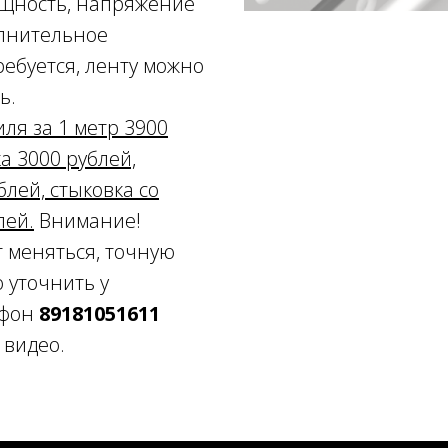
ощность, напряжение
полнительное
ебуется, ленту можно
ь.
ля за 1 метр 3900
а 3000 рублей,
блей, стыковка со
лей.
Внимание!
 меняться, точную
 уточнить у
ефон
89181051611
 видео.